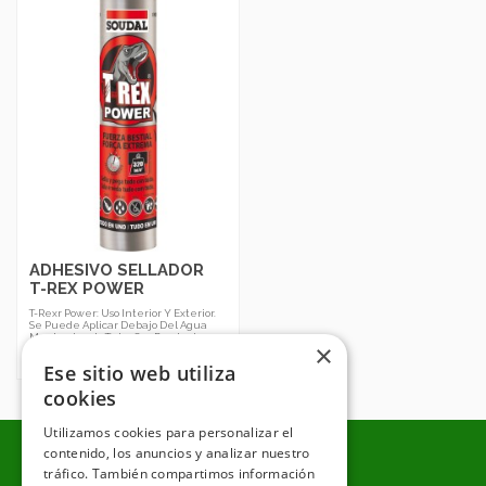
ADHESIVO SELLADOR
T-REX POWER
T-Rexr Power: Uso Interior Y Exterior.
Se Puede Aplicar Debajo Del Agua
Manteniendo Todas Sus Prestaciones
×
De Pegado, Fijación Y Sellado. 290 ml.
Color Blanco
Ese sitio web utiliza
cookies
Utilizamos cookies para personalizar el
contenido, los anuncios y analizar nuestro
tráfico. También compartimos información