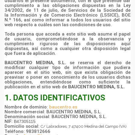
usuarios el presente documento, con el que pretende dar
cumplimiento a las
obligaciones dispuestas en la Ley
34/2002, de 11 de julio, de Servicios de la Sociedad de
la
Información y de Comercio Electrónico (LSSICE), BOE
N.º 166, así como informar a todos los usuarios
del sitio
web respecto a cuáles son las condiciones de uso.
Toda persona que acceda a este sitio web asume el papel
de usuario, comprometiéndose a la
observancia y
cumplimiento riguroso de las disposiciones aquí
dispuestas, así como a cualquier otra
disposición legal
que fuera de aplicación.
BAUCENTRO MEDINA, S.L.
se reserva el derecho de
modificar cualquier tipo de
información que pudiera
aparecer en el sitio web, sin que exista obligación de
preavisar o poner en
conocimiento de los usuarios dichas
obligaciones, entendiéndose como suficiente la
publicación en el
sitio web de
BAUCENTRO MEDINA, S.L.
1. DATOS IDENTIFICATIVOS
Nombre de dominio:
baucentro.es
Nombre comercial: BAUCENTRO MEDINA, S.L.
Denominación social:
BAUCENTRO MEDINA, S.L.
NIF:
B47305115
Domicilio social:
C/ Labradores, 7
47400 Medina del Campo (VA)
Teléfono: 983812666