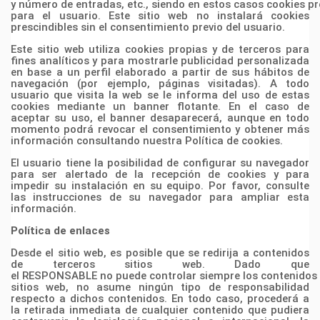
y
número
de
entradas,
etc.,
siendo
en
estos
casos
cookies
pr
para el usuario. Este sitio web no instalará
cookies
prescindibles sin el consentimiento
previo del usuario.
Este sitio web utiliza cookies propias y de terceros para
fines analíticos y para mostrarle publicidad
personalizada
en base a un perfil elaborado a partir de sus hábitos de
navegación (por ejemplo,
páginas visitadas). A todo
usuario que visita la web se le informa del uso de estas
cookies mediante un
banner flotante. En el caso de
aceptar su uso, el banner desaparecerá, aunque en todo
momento
podrá revocar el consentimiento y obtener más
información consultando nuestra Política de cookies.
El usuario tiene la posibilidad de configurar su navegador
para ser alertado de la recepción de cookies
y para
impedir su instalación en su equipo. Por favor, consulte
las instrucciones de su navegador para
ampliar esta
información.
Política de enlaces
Desde el sitio web, es posible que se redirija a contenidos
de terceros sitios web. Dado que
el
RESPONSABLE
no
puede
controlar
siempre
los
contenidos
sitios web, no asume ningún tipo de responsabilidad
respecto a dichos contenidos. En todo
caso, procederá a
la retirada inmediata de cualquier contenido que pudiera