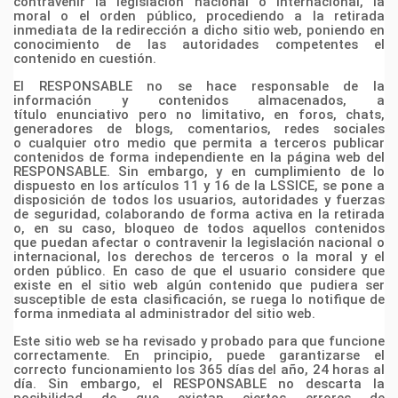
contravenir la legislación
nacional o internacional, la
moral o el orden público, procediendo a la retirada
inmediata de la
redirección a dicho sitio web, poniendo en
conocimiento de las autoridades competentes el
contenido
en cuestión.
El RESPONSABLE no se hace responsable de la
información y contenidos almacenados, a
título
enunciativo pero no limitativo, en foros, chats,
generadores de blogs, comentarios, redes sociales
o
cualquier otro medio que permita a terceros publicar
contenidos de forma independiente en la página
web del
RESPONSABLE. Sin embargo, y en cumplimiento de lo
dispuesto en los artículos 11 y 16 de
la LSSICE, se pone a
disposición de todos los usuarios, autoridades y fuerzas
de seguridad,
colaborando de forma activa en la retirada
o, en su caso, bloqueo de todos aquellos contenidos
que
puedan afectar o contravenir la legislación nacional o
internacional, los derechos de terceros o la moral
y el
orden público. En caso de que el usuario considere que
existe en el sitio web algún contenido que
pudiera ser
susceptible de esta clasificación, se ruega lo notifique de
forma inmediata al administrador
del sitio web.
Este sitio web se ha revisado y probado para que funcione
correctamente. En principio, puede
garantizarse el
correcto funcionamiento los 365 días del año, 24 horas al
día. Sin embargo, el
RESPONSABLE no descarta la